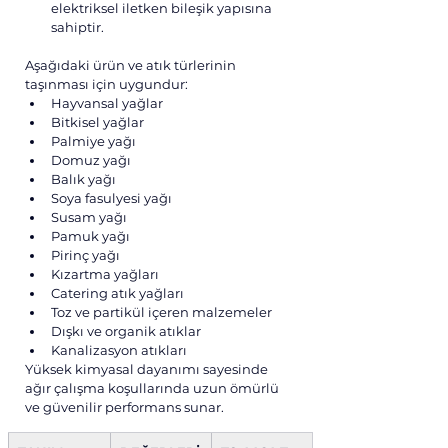
elektriksel iletken bileşik yapısına 
sahiptir.
Aşağıdaki ürün ve atık türlerinin 
taşınması için uygundur:
Hayvansal yağlar
Bitkisel yağlar
Palmiye yağı
Domuz yağı
Balık yağı
Soya fasulyesi yağı
Susam yağı
Pamuk yağı
Pirinç yağı
Kızartma yağları
Catering atık yağları
Toz ve partikül içeren malzemeler
Dışkı ve organik atıklar
Kanalizasyon atıkları
Yüksek kimyasal dayanımı sayesinde 
ağır çalışma koşullarında uzun ömürlü 
ve güvenilir performans sunar.