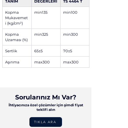
TANIM
DEĞERLERİ
TS 4464 T
Kopma 
min135
min100
Mukavemet
i (kg/cm²)
Kopma 
min325
min300
Uzaması (%)
Sertlik
65±5
70±5
Aşınma
max300
max300
Sorularınız Mı Var?
İhtiyacınıza özel çözümler için şimdi fiyat
teklifi alın
TIKLA ARA