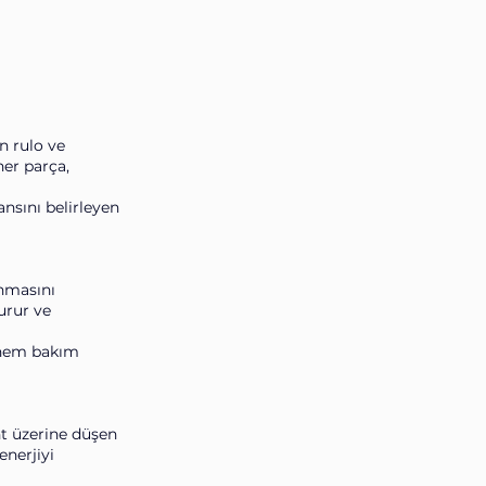
n rulo ve
her parça,
nsını belirleyen
ınmasını
urur ve
, hem bakım
nt üzerine düşen
enerjiyi