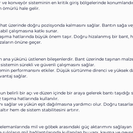
lir ve konveyör sisteminin en kritik giriş bölgelerinde konumlandır
 ömürlü hale gelir.
n hat üzerinde doğru pozisyonda kalmasını sağlar. Bantın sağa ve
abil çalışmasına katkı sunar.
 taşıma hatlarında büyük önem taşır. Doğru hizalanmış bir bant, 
rızaların önüne geçer.
nin ana yükünü üstlenen bileşenlerdir. Bant üzerinde taşınan mal
 sistemin sürekli ve güvenli çalışmasını sağlar.
stemin performansını etkiler. Düşük sürtünme direnci ve yüksek 
vantaj sağlar.
nun belirli bir açı ve düzen içinde bir araya gelerek bantı taşıdığı
 taşıma hatlarında kullanılır.
 sağlar ve yükün eşit dağılmasına yardımcı olur. Doğru tasarla
ltır hem de sistem stabilitesini artırır.
 elemanlarında mil ve göbek arasındaki güç aktarımını sağlayan k
 ruloların mil bağlantılarında kullanılan bu yapı, kayma ve gevş