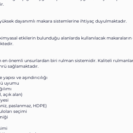
r.
a yüksek dayanımlı makara sistemlerine ihtiyaç duyulmaktadır.
a kimyasal etkilerin bulunduğu alanlarda kullanılacak makaraların 
ktedir.
 en önemli unsurlardan biri rulman sistemidir. Kaliteli rulmanl
mrü sağlamaktadır.
yapısı ve aşındırıcılığı
lçü uyumu
ğılımı
 açık alan)
iyesi
aniz, paslanmaz, HDPE)
uloları seçimi
miği
şimi