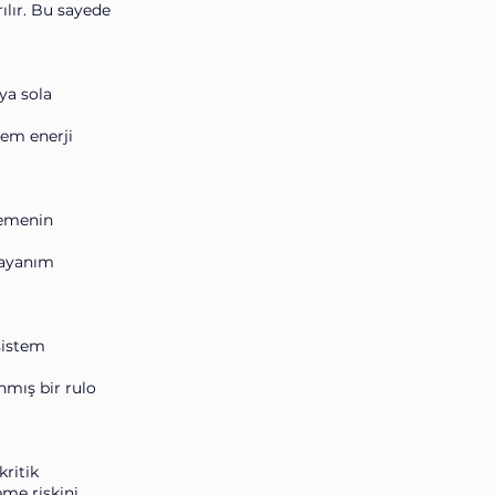
ılır. Bu sayede
ya sola
hem enerji
zemenin
dayanım
 sistem
nmış bir rulo
ritik
eme riskini