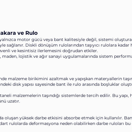
akara ve Rulo
yalnızca motor gücü veya bant kalitesiyle değil, sistemi oluştura
le sağlanır. Diskli dönüşüm rulolarından taşıyıcı rulolara kadar 
enli ve kesintisiz ilerlemesini doğrudan etkiler.
e, maden, lojistik ve ağır sanayi uygulamalarında sistem performa
inde malzeme birikimini azaltmak ve yapışkan materyallerin taş
indeki disk yapısı sayesinde bant ile rulo arasında boşluklar oluşt
 taneli malzemelerin taşındığı sistemlerde tercih edilir. Bu yapı
nü uzatır.
a oluşan yüksek darbe etkisini absorbe etmek için kullanılır. Ba
dart rulolarda deformasyona neden olabilirken darbe ruloları bu 