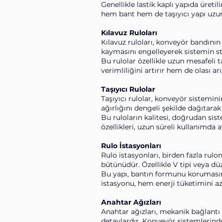
Genellikle lastik kaplı yapıda üreti
hem bant hem de taşıyıcı yapı uzun
Kılavuz Ruloları
Kılavuz ruloları, konveyör bandını
kaymasını engelleyerek sistemin st
Bu rulolar özellikle uzun mesafeli
verimliliğini artırır hem de olası a
Taşıyıcı Rulolar
Taşıyıcı rulolar, konveyör sistemi
ağırlığını dengeli şekilde dağıtarak
Bu ruloların kalitesi, doğrudan si
özellikleri, uzun süreli kullanımda a
Rulo İstasyonları
Rulo istasyonları, birden fazla rulo
bütünüdür. Özellikle V tipi veya düz
Bu yapı, bantın formunu korumasını
istasyonu, hem enerji tüketimini aza
Anahtar Ağızları
Anahtar ağızları, mekanik bağlantı
detaylardır. Konveyör sistemlerinde