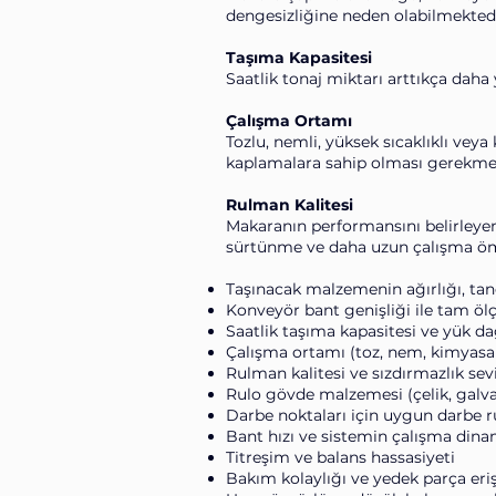
dengesizliğine neden olabilmektedi
Taşıma Kapasitesi
Saatlik tonaj miktarı arttıkça dah
Çalışma Ortamı
Tozlu, nemli, yüksek sıcaklıklı vey
kaplamalara sahip olması gerekme
Rulman Kalitesi
Makaranın performansını belirleyen
sürtünme ve daha uzun çalışma ö
Taşınacak malzemenin ağırlığı, tane 
Konveyör bant genişliği ile tam ö
Saatlik taşıma kapasitesi ve yük da
Çalışma ortamı (toz, nem, kimyasal,
Rulman kalitesi ve sızdırmazlık sev
Rulo gövde malzemesi (çelik, galv
Darbe noktaları için uygun darbe r
Bant hızı ve sistemin çalışma dina
Titreşim ve balans hassasiyeti
Bakım kolaylığı ve yedek parça eri