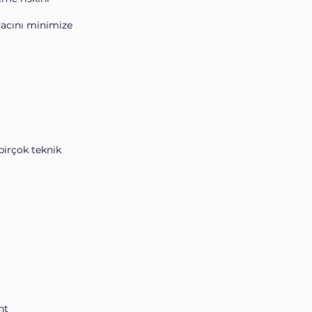
iyacını minimize
birçok teknik
nt