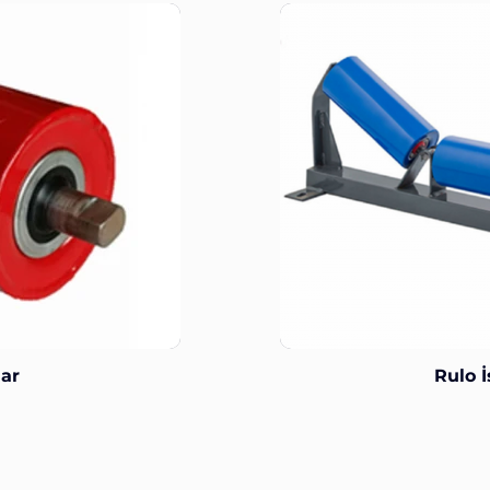
lar
Rulo İ