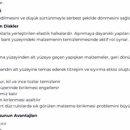
r.
i
dilmesini ve düşük sürtünmeyle serbest şekilde dönmesini sağla
n Diskler
ıklarla yerleştirilen elastik halkalardır. Aşınmaya dayanıklı yapıla
e bant yüzeyindeki malzemenin temizlenmesinde aktif rol oynar.
ma yüzeyinden alt yüzeye geçen yapışkan malzemeler, geri dönüş 
andın alt yüzeyine temas ederek titreşim ve sıyırma etkisi oluşt
, kil ve ince tozlar temizlenir
üzerinde birikmesi engellenir
miz kalır
n kirlenmesi azaltılır
dart düz rulolarda sık görülen malzeme birikmesi problemini büyü
sunun Avantajları
ırır
r