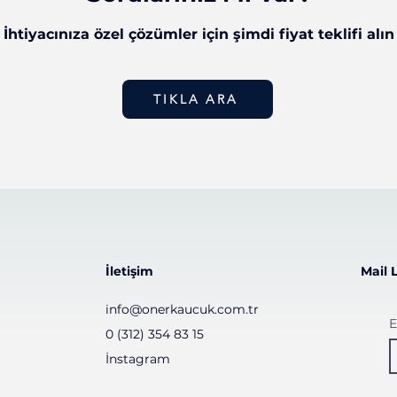
İhtiyacınıza özel çözümler için şimdi fiyat teklifi alın
TIKLA ARA
İletişim
Mail 
info@onerkaucuk.com.tr
E
0 (312) 354 83 15
İnstagram