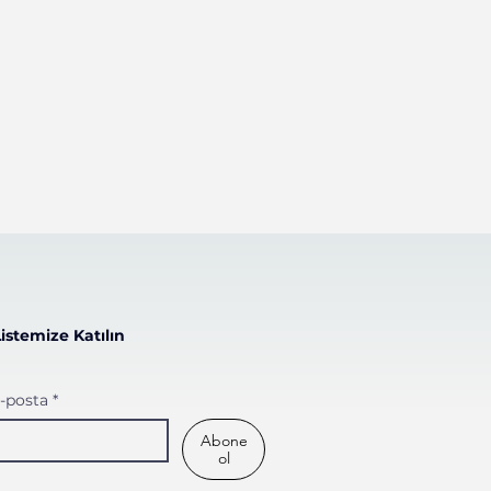
Listemize Katılın
-posta
*
Abone
ol