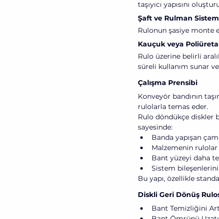
taşıyıcı yapısını oluşturu
Şaft ve Rulman Sistem
Rulonun şasiye monte e
Kauçuk veya Poliüreta
Rulo üzerine belirli aral
süreli kullanım sunar v
Çalışma Prensibi
Konveyör bandının taşı
rulolarla temas eder.
Rulo döndükçe diskler b
sayesinde:
Banda yapışan çamur
Malzemenin rulolar 
Bant yüzeyi daha te
Sistem bileşenlerini
Bu yapı, özellikle stan
Diskli Geri Dönüş Rulo
Bant Temizliğini Art
Bant Ömrünü Uzatı