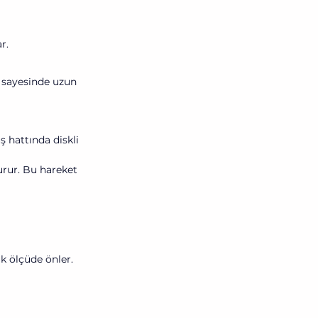
r.
rı sayesinde uzun 
hattında diskli 
urur. Bu hareket 
k ölçüde önler.