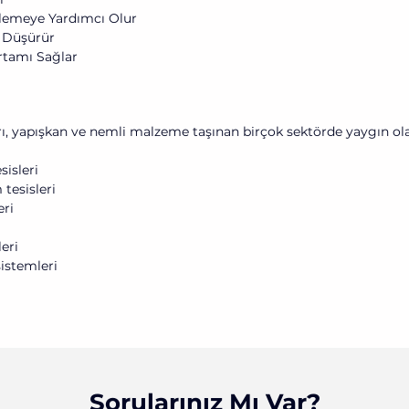
lemeye Yardımcı Olur
i Düşürür
rtamı Sağlar
rı, yapışkan ve nemli malzeme taşınan birçok sektörde yaygın olar
isleri
tesisleri
eri
eri
istemler
i
Sorularınız Mı Var?