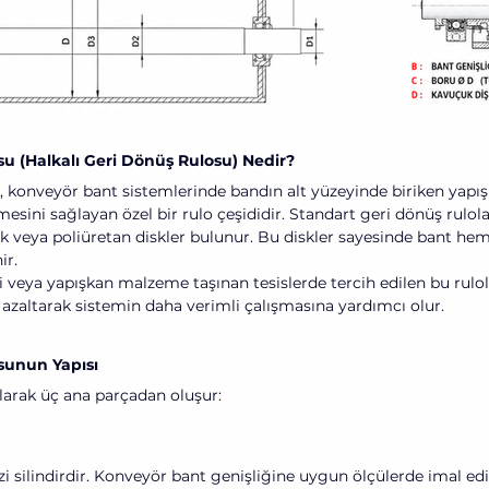
su (Halkalı Geri Dönüş Rulosu) Nedir?
u, konveyör bant sistemlerinde bandın alt yüzeyinde biriken yapış
ini sağlayan özel bir rulo çeşididir. Standart geri dönüş rulolar
k veya poliüretan diskler bulunur. Bu diskler sayesinde bant he
ir.
i veya yapışkan malzeme taşınan tesislerde tercih edilen bu rulol
 azaltarak sistemin daha verimli çalışmasına yardımcı olur.
sunun Yapısı
larak üç ana parçadan oluşur:
i silindirdir. Konveyör bant genişliğine uygun ölçülerde imal edil