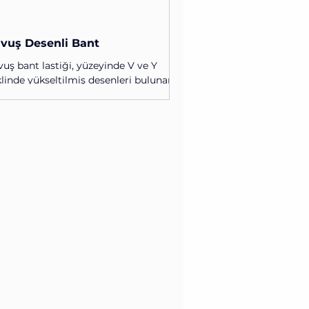
vuş Desenli Bant
uş bant lastiği, yüzeyinde V ve Y
linde yükseltilmiş desenleri bulunan
el bir konveyör bant modelidir. Bu
senler sayesinde eğimli taşıma
rasında ürünlerin geriye kayması
ellenir. Özellikle tarım, lojistik ve
enci lik sektörlerinde sıkça tercih
lir. Bu bantlar genel olarak V desenli
Y desenli olmak üzere 3 farklı yapıda
tilir. V Tipi Çavuş Desenli Bant V tipi
uş desenli bant, yüzeyinde “V”
linde konumlandırılmış çıkıntılara
iptir. Bu yapı, ö