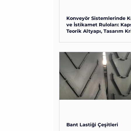
Konveyör Sistemlerinde K
ve İstikamet Ruloları: Ka
Teorik Altyapı, Tasarım Kri
Malzeme Bilimi ve İleri
Endüstriyel Konveyör Sistemler
Endüstriyel Entegrasyon
Makro Düzeyde Analizi ve Bant
Stratejileri
Olgusu Modern endüstriyel tesi
madencilik operasyonlarında, 
malzeme elleçleme merkezlerind
üretim tesislerinde ve yüksek ka
üretim hatlarında kesintisiz ma
akışını sağlayan en kritik altyap
elemanları bantlı konveyör siste
Bu sistemlerin kesintisiz, veriml
güvenli bir şekilde çalışabilmes
kütlelerdeki yükleri kilometrele
mesafeye taşıyan konve
Bant Lastiği Çeşitleri