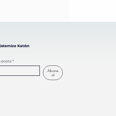
Listemize Katılın
-posta
*
Abone
ol