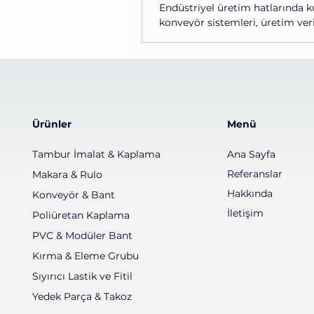
Endüstriyel üretim hatlarında k
konveyör sistemleri, üretim veri
omurgasını oluşturur. Özellikle
madencilik, geri dönüşüm, gıda,
lojistik ve ağır sanayi sektörler
kullanılan bant lastiği çeşitleri,
ürünün güvenliği ve sistem pe
açısından kritik öneme sahiptir
Ürünler
Menü
sistemlerinde kullanılan bant las
modern üretim hatlarının veriml
Tambur İmalat & Kaplama
Ana Sayfa
güvenli ve kesintisiz çalışmasın
en önemli bileşenlerden biridir. 
Referanslar
Makara & Rulo
sekt
Hakkında
Konveyör & Bant
İletişim
Poliüretan Kaplama
PVC & Modüler Bant
Kırma & Eleme Grubu
Sıyırıcı Lastik ve Fitil
Yedek Parça & Takoz