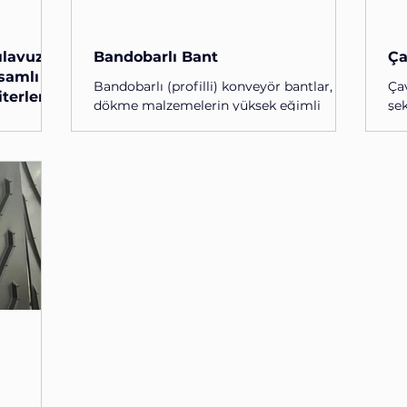
ılavuz
Bandobarlı Bant
Ça
psamlı
Bandobarlı (profilli) konveyör bantlar,
Çav
terleri,
dökme malzemelerin yüksek eğimli
şek
hatlarda güvenle taşınması için özel
öz
inin
olarak tasarlanmış endüstriyel taşıma
de
 Kayması
sistemleridir. Yüzeylerinde yer alan enine
sı
slerde,
şeritler (bandobarlar) ve yanal dalgalı
eng
dökme
bariyerler sayesinde, malzemelerin
mad
e, enerji
kaymasını ve bant kenarlarından
edi
pasiteli
dökülmesini kesin olarak engeller.
ve 
teryal
Standart bantların yetersiz kaldığı dik
üre
ı
açılı taşıma işlemlerinde işletmelere alan
çav
mleridir.
ve verimlilik kazandırır. İşte endüstriyel
şek
i ve
tesislerde kullanılan
sah
i, devasa
rce